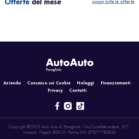
Offerte
del mese
scopri tutte le offerte
Azienda
Consenso sui Cookie
Noleggi
Finanziamenti
Privacy
Contatti
Copyright ©2023 Auto Auto di Paragliola - Via Castelbelvedere, 327,
Marano, Napoli 80010 - Partita IVA: 07871780636